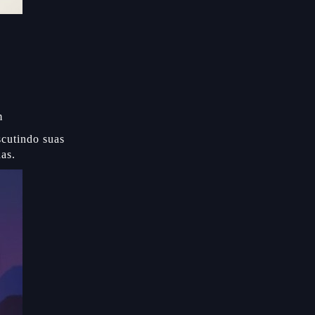
m
scutindo suas
das.