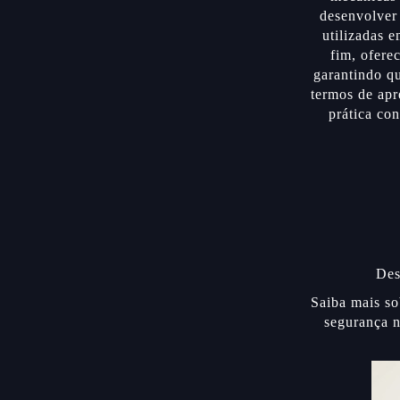
desenvolver 
utilizadas 
fim, ofere
garantindo q
termos de apr
prática co
Des
Saiba mais so
segurança n