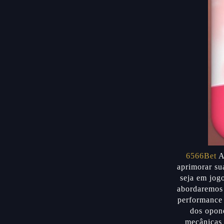
6566Bet
As
aprimorar su
seja em jog
abordaremos 
performance 
dos opone
mecânicas 