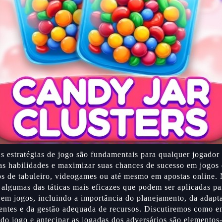
 estratégias de jogo são fundamentais para qualquer jogador
as habilidades e maximizar suas chances de sucesso em jogos d
os de tabuleiro, videogames ou até mesmo em apostas online. N
algumas das táticas mais eficazes que podem ser aplicadas pa
em jogos, incluindo a importância do planejamento, da adapt
ntes e da gestão adequada de recursos. Discutiremos como e
do jogo e antecipar as jogadas dos adversários são elementos