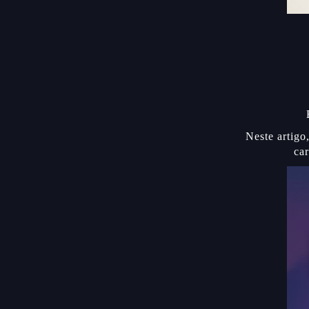
Neste artigo
car