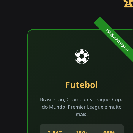

⚽
Futebol
Brasileirão, Champions League, Copa
do Mundo, Premier League e muito
mais!
2.847
150+
98%