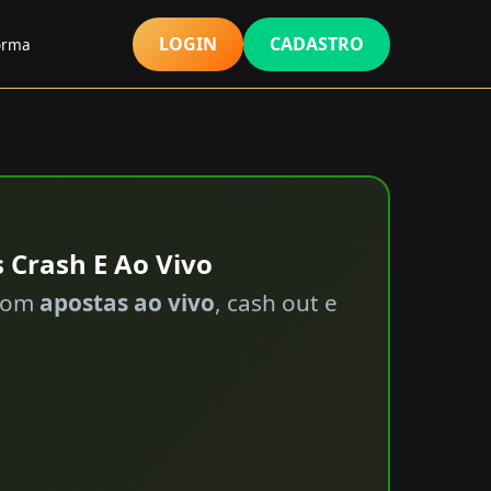
LOGIN
CADASTRO
orma
 Crash E Ao Vivo
 com
apostas ao vivo
, cash out e