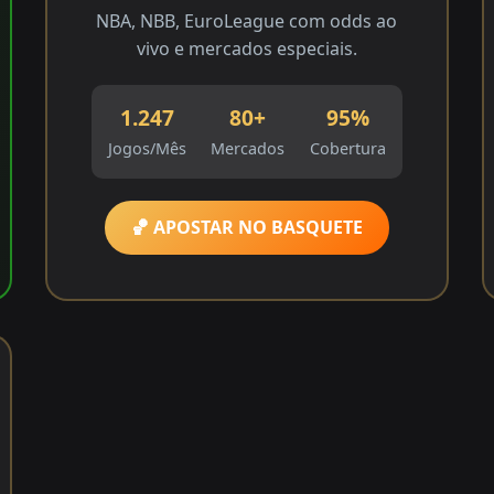
NBA, NBB, EuroLeague com odds ao
vivo e mercados especiais.
1.247
80+
95%
Jogos/Mês
Mercados
Cobertura
🏀 APOSTAR NO BASQUETE