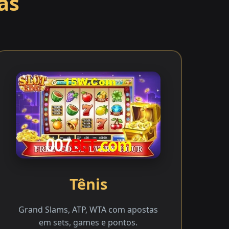
as
Tênis
Grand Slams, ATP, WTA com apostas
em sets, games e pontos.